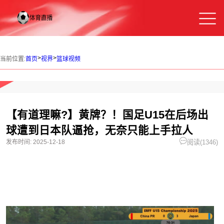
>
>
当前位置:
首页
视界
篮球视频
【有道理嘛?】黄牌？！国足U15在后场出
球遭到日本队逼抢，无奈只能上手拉人
发布时间:
2025-12-18
阅读(
1346)