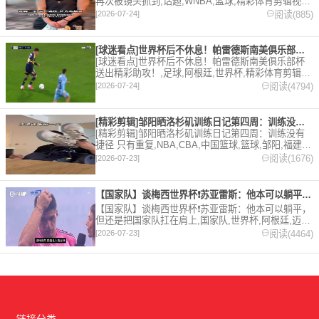
再次被镜头抓到,话题,WNBA,篮球,精彩体育剪辑视频
在线播放。本站提供最全的篮球视频足球视频,集锦,
阅读(885)
[2026-07-24]
录像。
[球迷看点]世界杯后不休息！帕雷德斯南美俱乐部杯送出精彩助攻
[球迷看点]世界杯后不休息！帕雷德斯南美俱乐部杯
送出精彩助攻！,足球,阿根廷,世界杯,精彩体育剪辑视
频在线播放。本站提供最全的篮球视频足球视频,集
阅读(4794)
[2026-07-24]
锦,录像。
[精彩剪辑]邹阳晒洛杉矶训练日记第四周：训练没有捷径 只有重
[精彩剪辑]邹阳晒洛杉矶训练日记第四周：训练没有
捷径 只有重复,NBA,CBA,中国篮球,篮球,邹阳,福建,
精彩体育剪辑视频在线播放。本站提供最全的篮球视
阅读(1676)
[2026-07-23]
频足球视频,集锦,录像。
【国家队】谈梅西世界杯❗苏亚雷斯：他本可以躺平，但还是把国家
【国家队】谈梅西世界杯❗苏亚雷斯：他本可以躺平，
但还是把国家队扛在肩上,国家队,世界杯,阿根廷,迈阿
密国际,足球,MLS,精彩体育剪辑视频在线播放。本站
阅读(4464)
[2026-07-23]
提供最全的篮球视频足球视频,集锦,录像。
链接分类