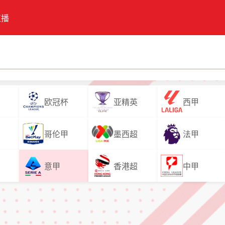
直播
欧冠杯
亚精英
西甲
哥伦甲
墨西超
法甲
意甲
香港超
中甲