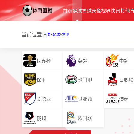
首页
足球
篮球
录像
视界
快讯
其他
当前位置:
>
>
首页
足球
意甲
世界杯
英超
中超
保甲
也门甲
日职联
美职业
世亚预
澳超
俄超
欧国联