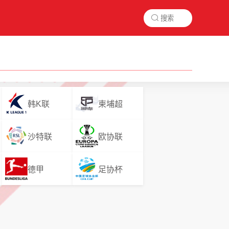

韩K联
柬埔超
沙特联
欧协联
德甲
足协杯