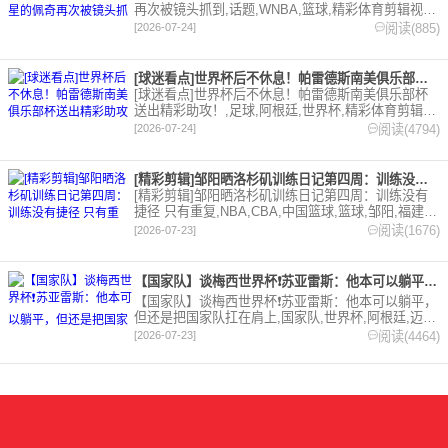
再次被镜头抓到,话题,WNBA,篮球,精彩体育剪辑视频
在线播放。本站提供最全的篮球视频足球视频,集锦,
阅读(885)
[2026-07-24]
录像。
[球迷看点]世界杯后不休息！帕雷德斯南美俱乐部杯送出精彩助攻
[球迷看点]世界杯后不休息！帕雷德斯南美俱乐部杯
送出精彩助攻！,足球,阿根廷,世界杯,精彩体育剪辑视
频在线播放。本站提供最全的篮球视频足球视频,集
阅读(4794)
[2026-07-24]
锦,录像。
[精彩剪辑]邹阳晒洛杉矶训练日记第四周：训练没有捷径 只有重
[精彩剪辑]邹阳晒洛杉矶训练日记第四周：训练没有
捷径 只有重复,NBA,CBA,中国篮球,篮球,邹阳,福建,
精彩体育剪辑视频在线播放。本站提供最全的篮球视
阅读(1676)
[2026-07-23]
频足球视频,集锦,录像。
【国家队】谈梅西世界杯❗苏亚雷斯：他本可以躺平，但还是把国家
【国家队】谈梅西世界杯❗苏亚雷斯：他本可以躺平，
但还是把国家队扛在肩上,国家队,世界杯,阿根廷,迈阿
密国际,足球,MLS,精彩体育剪辑视频在线播放。本站
阅读(4464)
[2026-07-23]
提供最全的篮球视频足球视频,集锦,录像。