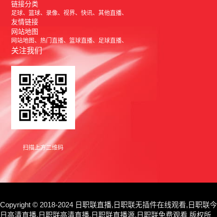
链接分类
足球
篮球
录像
视界
快讯
其他直播
友情链接
网站地图
网站地图
热门直播
篮球直播
足球直播
关注我们
扫描上方二维码
Copyright © 2018-2024 日职联直播,日职联无插件在线观看,日职联今
日高清直播,日职联高清直播,日职联直播源,日职联免费观看 版权所